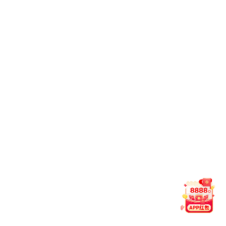
找解决方案，与其抱怨，不如付诸行动来改变现状。
此外，加强技术与战术演练，也是提升整体竞技水平
的重要途径。
最后，对于即将到来的重要赛事，晓强特别强调了准
备工作的必要性。他认为，通过科学合理地制定训练
计划和战术安排，可以有效提升队伍整体实力，为下
一步争取胜利奠定基础。
4、如何重建信心
重建信心并非易事，但晓强相信只要采取正确的方
法，就能逐步实现这一目标。其中，有效沟通至关重
要。在训练和赛后分析会上，全体成员可以自由表达
意见，让每个人都参与到改善计划中来，这样不仅能
增强团队凝聚力，还能让每位球员感受到被尊重与重