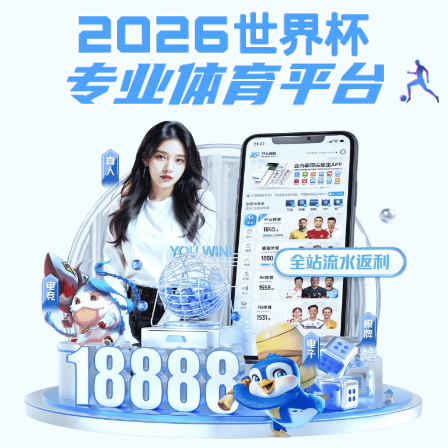
立即注册
万博官方
带您畅享全球体育盛
事
专业平台，数据精准，
高清直播
覆盖热门体育项
目。
聚焦足球、篮球、电竞等赛事，
每日内容实时更
新
。
极速访问
下载APP