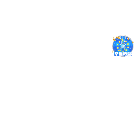
为了应对这些挑战，球队需要加强沟通与团结。通过
团队建设活动，可以帮助队员们彼此了解，共同克服
困难，同时增强集体荣誉感。只有凝聚力量，才能走
出低谷，实现反弹。
3、对未来比赛的展望
尽管当前形势严峻，但晓强依然充满信心地展望未
来。他认为，只要全队齐心协力，就一定能克服眼前
的问题，并逐步恢复胜利状态。他坚信团队拥有足够
的潜力，只需把握机会，把训练中的成果转化为比赛
中的优势。
同时，他提醒队友们要保持积极乐观的态度。不论遇
到怎样困难，都不能放弃自己的目标，而应该努力寻