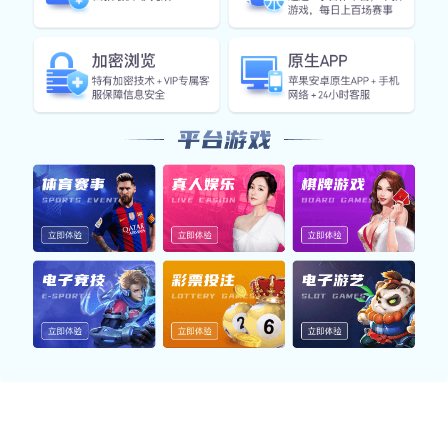
体表现。这种关注不仅能促进球员个人成长，还有助
于提升整个团队的凝聚力和战斗力。
然而，有人对这一观点提出异议，认为过于强调心理
因素可能导致忽视其他关键因素，如技战术执行和体
能储备。因此，在讨论这一问题时，我们需要平衡各
个方面，以便找到最佳解决方案。
2、团队合作的重要性
许利民进一步强调了团队合作在竞技体育中的不可或
缺性。在任何一项集体项目中，仅靠个别明星球员是
远远不够的。只有当队伍中的每一个成员都能够充分
发挥自己的作用，共同协作才能达到最佳效果。这种
理念不仅适用于传统团队项目，同样适用于一些单项
赛事，比如接力赛等。