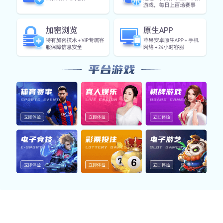
会。
值得一提的是，梅里尔并非单纯依靠站位投篮来获得
得分，他还常常通过个人突破吸引包夹，然后寻找空
位队友进行传递。这种全方位的进攻方式，不仅让他
自己得分，同时也能有效提升全队进攻效率。
2、对球队整体表现的影响
梅里尔本场比赛所贡献的19分，对于球队整体表现产
生了积极影响。他不仅是得分手，更是团队战术执行
的重要环节。当他进入状态时，全队的士气都会随之
提升，这种正向反馈效应显著增强了队伍凝聚力。
此外，梅里尔出色的三分球表现，使得对手不得不加
强外线防守，从而导致内线出现更多空档。这样的换