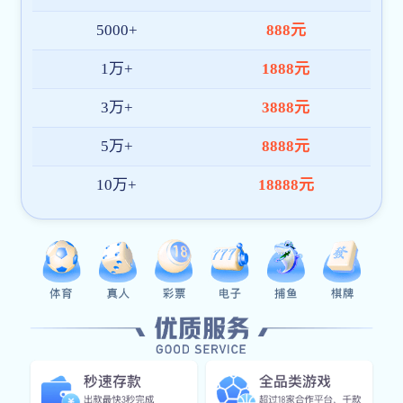
守端的贡献。通过这些分析，我们能够更加深入地理
解梅里尔如何成为球队不可或缺的一员。
1、梅里尔的三分球能力
梅里尔在本场比赛中三分球命中率高达六成，这一数
据让人印象深刻。在现代篮球中，外线投射的重要性
不言而喻，而梅里尔恰恰是这方面的专家。他不仅能
够迅速找到投篮机会，而且还具备稳定的心理素质，
面对防守时也能保持冷静，将球送入篮筐。
此外，他在场上的移动能力也是其三分球命中率高企
的重要原因。梅里尔善于利用掩护与队友配合，在适
当的位置接到传球后迅速出手，从而增加命中的几
率。这种灵活多变的打法使得对方防守者很难贴身盯
防，有效地打开了空间，为自己和队友创造更多机