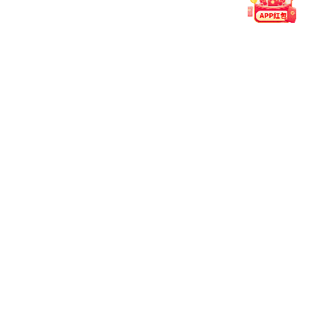
中，还通过抢断和干扰对方投篮等方式，为球队创造
转折点。尤其是在关键时刻，他往往能够做出及时反
应，有效遏制住对方主力球员的发展空间。
同时，通过积极奔跑与合理卡位，他成功限制住许多
二次进攻机会。这样的努力无疑增强了全队防守稳定
性，使对方难以轻松获取高质量投篮。此外，在执行
战术安排时，梅里尔总是能够准确把握自己的位置，
为后卫及内线提供保护，从而形成全面有效协作。
因此，可以说，在双方交锋激烈程度日益加深的大背
景下，优质防守已经成为赢得比赛不可或缺的一部
分。而作为其中的一员，梅里尔则凭借其卓越表现进
一步巩固了自己在团队中的重要地位。
总结：